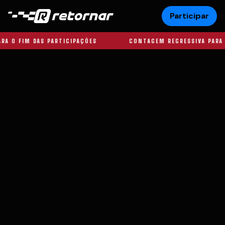
Participar
AÇÕES
CONTAGEM REGRESSIVA PARA O FIM DAS PARTICIPAÇÕ
COMPRE OS EBOOKS E CONCORRA A ESTE
FORD
MAVERICK
Com documentação e frete pagos para qualquer lugar
do Brasil.
Nome completo
E-mail